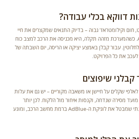
ת דווקא בכלי עבודה?
, חום וקילומטראז' גבוה – בדיוק התנאים שמקצרים את חיי
החיישנים והמשאבה של מערכת ה-AdBlue. כשהמערכת מזהה תקלה, היא מכניסה את הרכב למצב כוח
חוסמת התנעה לחלוטין. עבור קבלן באמצע יציקה או הריסה, יום השבתה של
לעכב את כל הפרויקט.
קבלני שיפוצים
לאלפי שקלים על חיישן או משאבה מקוריים – יש גם את עלות
ועד מסירה שנדחה, וקנסות איחור מול הלקוח. לכן יותר
ויותר בעלי ציוד בענף בוחרים בפתרון תוכנתי שמבטל את לוגיקת ה-AdBlue ברמת מחשב הרכב, ומונע