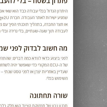
פתרון בשטח – בלי להעבי
היתרון הגדול בכלי עבודה כבד הוא שאי אפ
שמגיע ישירות לאתר העבודה. חברת Garage2U, למשל, מבצעת
לעבודה תוך שעה-שעתיים, בלי גרירה ובל
מה חשוב לבדוק לפני שמ
לפני ביצוע כדאי לוודא כמה דברים: שהתהלי
של ה-ECU המקורי כדי שאפשר יהיה 
שעדיין באחריות יצרן או לפני טסט שנתי –
השימוש בכלי.
שורה תחתונה
תכנון נכון של תחזוקת הציוד הוא חלק בלתי