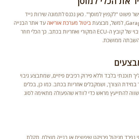
ר את הכלי למוסך
שר פשוט "לקפוץ למוסך". כאן נכנס לתמונה שירות נייד
ביטול מערכת אוריאה
עד אתר הבנייה
או חצר החברה, בתהליך תוכנתי הפיך עם גיבוי של קובץ ה-ECU המקורי ואחריות בכתב. כך הכלי חוזר
י השבתה ממושכת.
בצעים
ך תוכנתי בלבד וללא פירוק רכיבים פיזיים, שמתבצע גיבוי
לשחזר במידת הצורך, ושמקבלים אחריות בכתב. כמו כן, בכלים
 שווה להתייעץ מראש כדי לוודא שהפעולה מתאימה לסוג
 נפרד מניהול פרויקט שיפוצים או בנייה מוצלח. תקלת